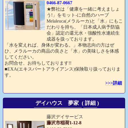
0466-87-0667
★弊社は「健康を一緒に考えましょ
う!」をモット-に自然のハーブ
Melaleuca(メラルーカ)と「水」にもこ
だわりを持ち、「日本成人病予防協
会」認定の還元水・強酸性水連続生
成器を扱っております。
「水を変えれば、身体が変わる。」本物志向の方はぜ
ひ、メラルーカの商品の良さと「水」の美味しさを体感
してください。
お問合せ、お待ちしております!!
■EXA(エキスパートアライアンス)保険取り扱っておりま
す。
>>>詳細
デイハウス 夢家
(
詳細
)
藤沢デイサービス
藤沢市稲荷1-12-8