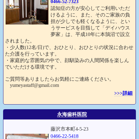
0466-52-7323
認知症の方が安心してご利用いただ
けるように、また、そのご家族の負
担が少しでも軽くなるように、とい
うサービスを目指して「デイハウス
夢家」は、平成10年に本鵠沼で設立
されました。
・少人数(12名/日)で、おひとり、おひとりの状況に合わせ
た介護を行っています。
・家庭的な雰囲気の中で、顔馴染みの人間関係を楽しん
でいただける環境です。
ご質問等ありましたらお気軽にご連絡ください。
yumeyastaff@gmail.com
>>>詳細
永海歯科医院
藤沢市本町4-5-23
0466-22-5418