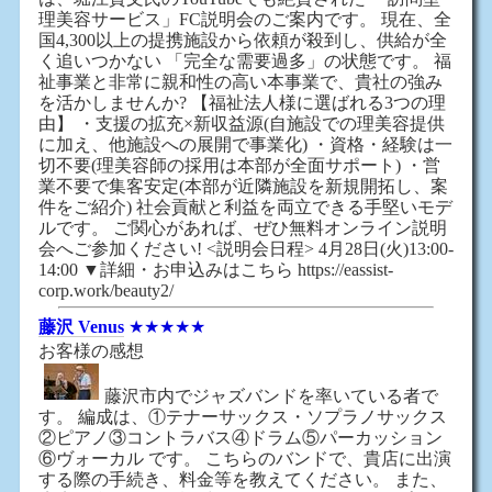
理美容サービス」FC説明会のご案内です。 現在、全
国4,300以上の提携施設から依頼が殺到し、供給が全
く追いつかない 「完全な需要過多」の状態です。 福
祉事業と非常に親和性の高い本事業で、貴社の強み
を活かしませんか? 【福祉法人様に選ばれる3つの理
由】 ・支援の拡充×新収益源(自施設での理美容提供
に加え、他施設への展開で事業化) ・資格・経験は一
切不要(理美容師の採用は本部が全面サポート) ・営
業不要で集客安定(本部が近隣施設を新規開拓し、案
件をご紹介) 社会貢献と利益を両立できる手堅いモデ
ルです。 ご関心があれば、ぜひ無料オンライン説明
会へご参加ください! <説明会日程> 4月28日(火)13:00-
14:00 ▼詳細・お申込みはこちら https://eassist-
corp.work/beauty2/
藤沢 Venus
★★★★★
お客様の感想
藤沢市内でジャズバンドを率いている者で
す。 編成は、①テナーサックス・ソプラノサックス
②ピアノ③コントラバス④ドラム⑤パーカッション
⑥ヴォーカル です。 こちらのバンドで、貴店に出演
する際の手続き、料金等を教えてください。 また、