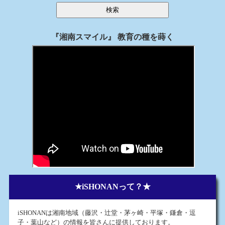
『湘南スマイル』
教育の種を蒔く
★iSHONANって？★
iSHONANは湘南地域（藤沢・辻堂・茅ヶ崎・平塚・鎌倉・逗
子・葉山など）の情報を皆さんに提供しております。