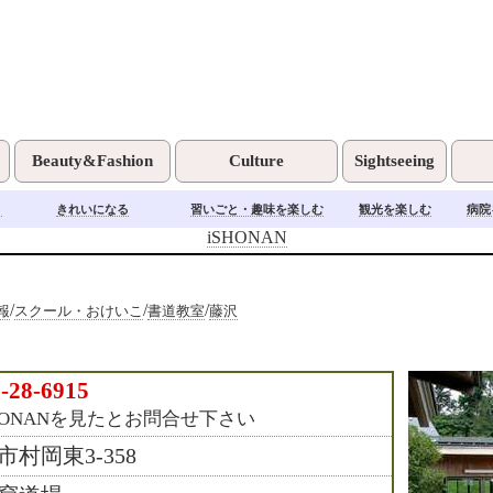
Beauty&Fashion
Culture
Sightseeing
く
きれいになる
習いごと・趣味を楽しむ
観光を楽しむ
病院
iSHONAN
/
/
/
報
スクール・おけいこ
書道教室
藤沢
-28-6915
HONANを見たとお問合せ下さい
市村岡東3-358