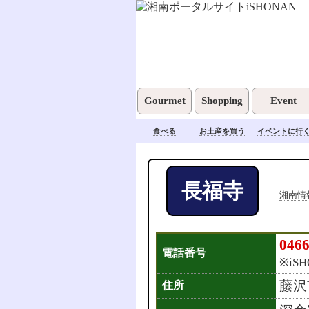
Gourmet
Shopping
Event
食べる
お土産を買う
イベントに行
長福寺
湘南情
0466
電話番号
※iS
藤沢
住所