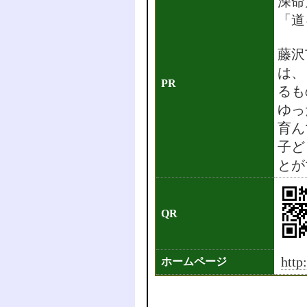
深
「道
藤沢
は、
PR
るも
ゆっ
育ん
子ど
とが
QR
http
ホームページ