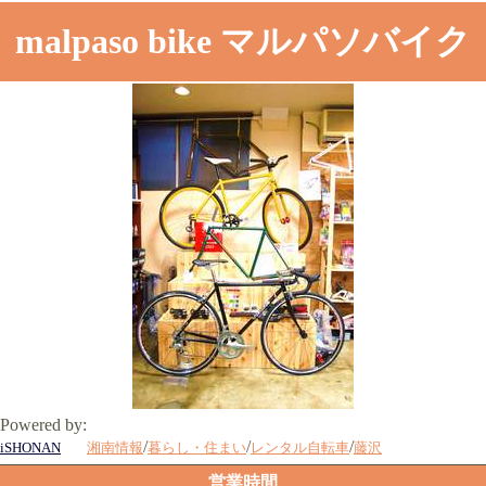
malpaso bike マルパソバイク
Powered by:
/
/
/
湘南情報
暮らし・住まい
レンタル自転車
藤沢
iSHONAN
営業時間