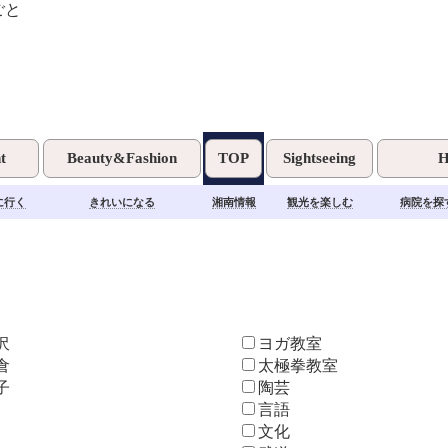
湘南で習いごと・趣味を楽しむ！！
t
Beauty&Fashion
TOP
Sightseeing
H
に行く
きれいになる
湘南情報
観光を楽しむ
病院を探
沢
ヨガ教室
倉
太極拳教室
子
陶芸
言語
文化