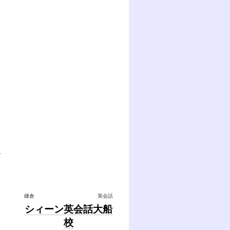
育
鎌倉
英会話
シィーン英会話大船
校