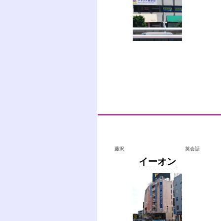
藤沢
英会話
イーオン