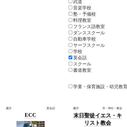
武道
音楽学校
塾・予備校
料理教室
フランス語教室
ダンススクール
自動車学校
サーフスクール
学校
英会話
スクール
書道教室
● 施設
学童・保育施設・幼児教
藤沢
英会話
藤沢
寺・神社・教会
ECC
末日聖徒イエス・キ
リスト教会