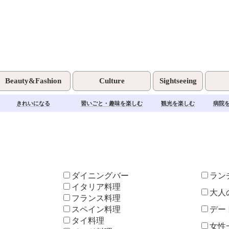
湘南で食べる！
Beauty&Fashion
Culture
Sightseeing
きれいになる
習いごと・趣味を楽しむ
観光を楽しむ
病院
ダイニングバー
ラン
イタリア料理
大人
フランス料理
スペイン料理
デー
タイ料理
女性