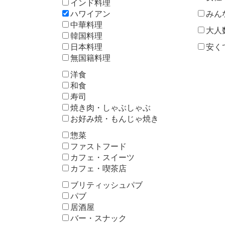
インド料理
ハワイアン
みん
中華料理
大人
韓国料理
日本料理
安く
無国籍料理
洋食
和食
寿司
焼き肉・しゃぶしゃぶ
お好み焼・もんじゃ焼き
惣菜
ファストフード
カフェ・スイーツ
カフェ・喫茶店
ブリティッシュパブ
パブ
居酒屋
バー・スナック