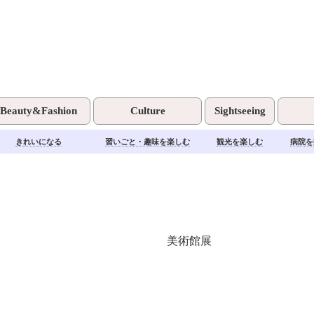
湘南イベント情報
Beauty&Fashion
Culture
Sightseeing
きれいになる
習いごと・趣味を楽しむ
観光を楽しむ
病院を
美術館展