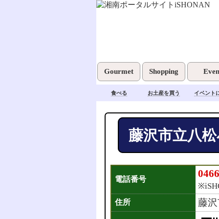
Gourmet
Shopping
Even
食べる
お土産を買う
イベント
藤沢市立八松
0466
電話番号
※iS
藤沢
住所