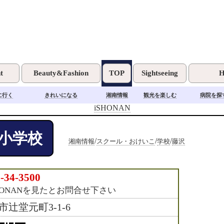
t
Beauty&Fashion
TOP
Sightseeing
H
に行く
きれいになる
湘南情報
観光を楽しむ
病院を探
iSHONAN
小学校
/
/
/
湘南情報
スクール・おけいこ
学校
藤沢
-34-3500
HONANを見たとお問合せ下さい
市辻堂元町3-1-6