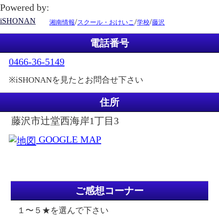
Powered by:
iSHONAN
/
/
/
湘南情報
スクール・おけいこ
学校
藤沢
電話番号
0466-36-5149
※iSHONANを見たとお問合せ下さい
住所
藤沢市辻堂西海岸1丁目3
GOOGLE MAP
ご感想コーナー
１〜５★を選んで下さい