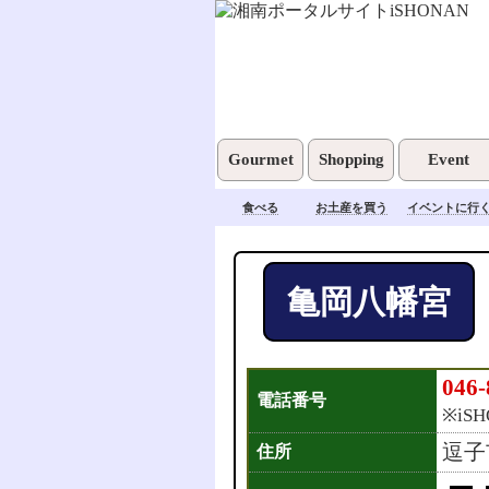
Gourmet
Shopping
Event
食べる
お土産を買う
イベントに行
亀岡八幡宮
046-
電話番号
※iS
逗子
住所