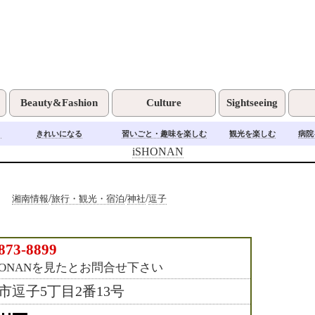
Beauty&Fashion
Culture
Sightseeing
く
きれいになる
習いごと・趣味を楽しむ
観光を楽しむ
病院
iSHONAN
/
/
/
湘南情報
旅行・観光・宿泊
神社
逗子
873-8899
HONANを見たとお問合せ下さい
市逗子5丁目2番13号