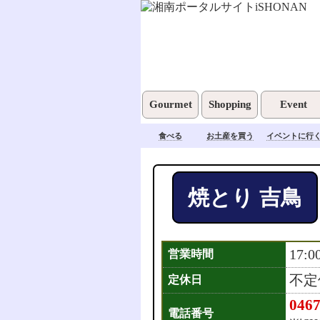
Gourmet
Shopping
Event
食べる
お土産を買う
イベントに行
焼とり 吉鳥
17:0
営業時間
不定
定休日
0467
電話番号