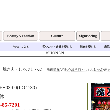
Beauty&Fashion
Culture
Sightseeing
く
きれいになる
習いごと・趣味を楽しむ
観光を楽しむ
病院
iSHONAN
焼き肉・しゃぶしゃぶ
/
/
/
湘南情報
グルメ
焼き肉・しゃぶしゃぶ
茅
0〜03:00(LO 2:30)
休
-85-7201