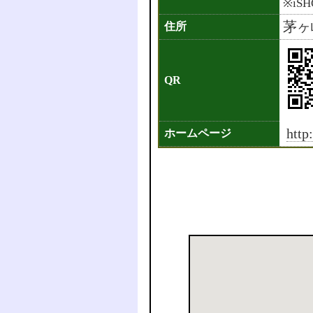
※iS
茅ヶ
住所
QR
http
ホームページ