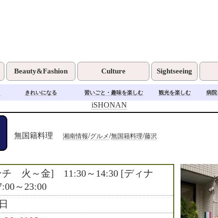
Beauty&Fashion
Culture
Sightseeing
く
きれいになる
習いごと・趣味を楽しむ
観光を楽しむ
病院
iSHONAN
無国籍料理
/
/
/
湘南情報
グルメ
無国籍料理
藤沢
チ 火～金] 11:30～14:30 [ディナ
:00～23:00
日