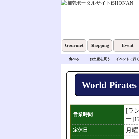
Gourmet
Shopping
Event
食べる
お土産を買う
イベントに行
World Pirates
[ラン
営業時間
ー]17
月曜
定休日