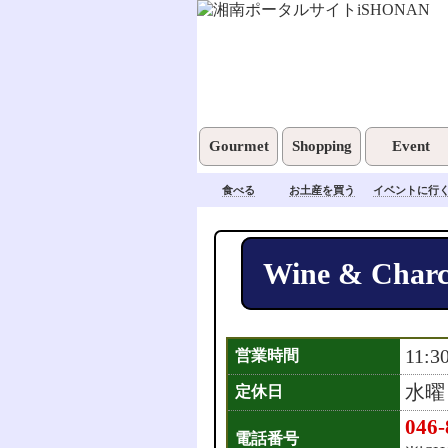
Gourmet
Shopping
Event
食べる
お土産を買う
イベントに行
Wine & Charco
11:3
営業時間
水曜
定休日
046-
電話番号