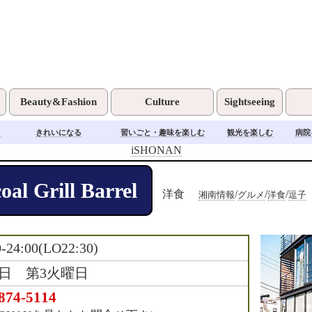
Beauty&Fashion
Culture
Sightseeing
く
きれいになる
習いごと・趣味を楽しむ
観光を楽しむ
病院
iSHONAN
al Grill Barrel
洋食
/
/
/
湘南情報
グルメ
洋食
逗子
0-24:00(LO22:30)
日 第3火曜日
874-5114