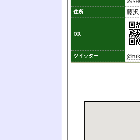
※iS
藤沢
住所
QR
@tuk
ツイッター