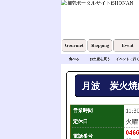
Gourmet
Shopping
Event
食べる
お土産を買う
イベントに行
月波 炭火焼
11:3
営業時間
火曜
定休日
0466
電話番号