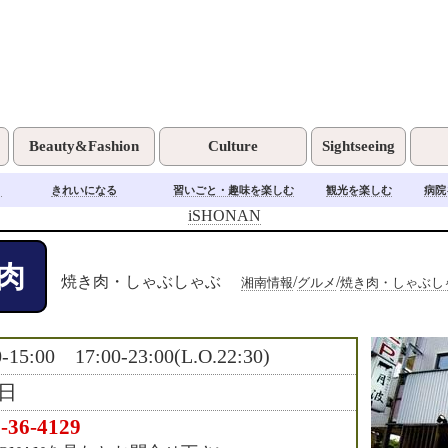
Beauty&Fashion
Culture
Sightseeing
く
きれいになる
習いごと・趣味を楽しむ
観光を楽しむ
病院
iSHONAN
肉
焼き肉・しゃぶしゃぶ
/
/
湘南情報
グルメ
焼き肉・しゃぶし
0-15:00 17:00-23:00(L.O.22:30)
日
-36-4129