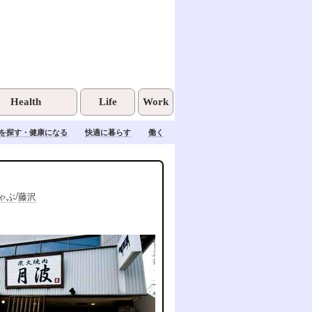
Health
Life
Work
を探す・健康になる
快適に暮らす
働く
/
ゃぶ
藤沢