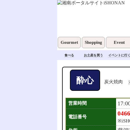
Gourmet
Shopping
Event
食べる
お土産を買う
イベントに行
酔心
炭火焼肉
17:0
営業時間
0466
電話番号
※iS