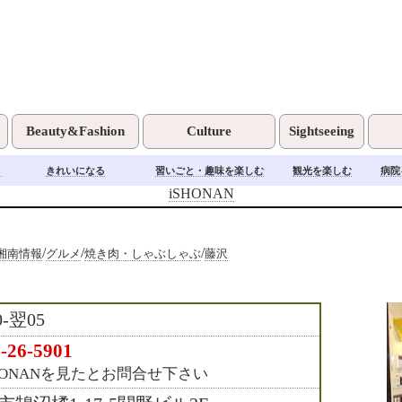
Beauty&Fashion
Culture
Sightseeing
く
きれいになる
習いごと・趣味を楽しむ
観光を楽しむ
病院
iSHONAN
/
/
/
湘南情報
グルメ
焼き肉・しゃぶしゃぶ
藤沢
0-翌05
-26-5901
HONANを見たとお問合せ下さい