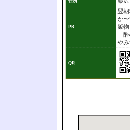
藤沢
住所
翌朝
か〜
飯物
PR
「酔
やみ
QR