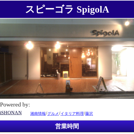
スピーゴラ SpigolA
Powered by:
iSHONAN
/
/
/
湘南情報
グルメ
イタリア料理
藤沢
営業時間