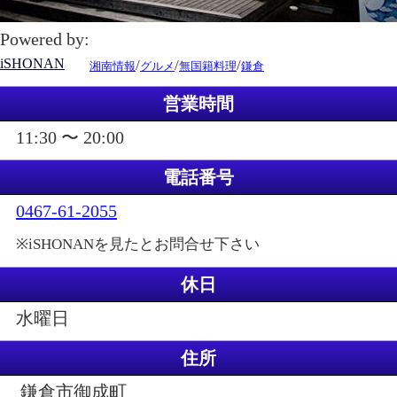
Powered by:
iSHONAN
/
/
/
湘南情報
グルメ
無国籍料理
鎌倉
営業時間
11:30 〜 20:00
電話番号
0467-61-2055
※iSHONANを見たとお問合せ下さい
休日
水曜日
住所
鎌倉市御成町