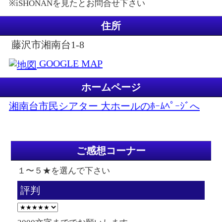
※iSHONANを見たとお問合せ下さい
住所
藤沢市湘南台1-8
GOOGLE MAP
ホームページ
湘南台市民シアター 大ホールのﾎｰﾑﾍﾟｰｼﾞへ
ご感想コーナー
１〜５★を選んで下さい
評判