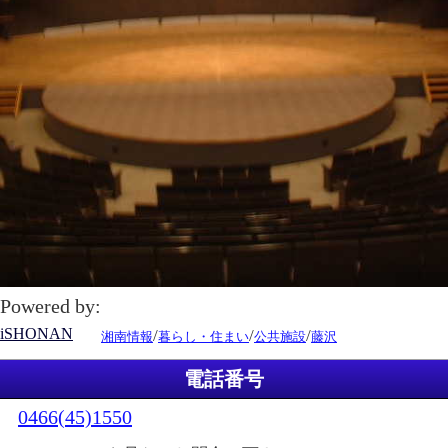
Powered by:
iSHONAN
/
/
/
湘南情報
暮らし・住まい
公共施設
藤沢
電話番号
0466(45)1550