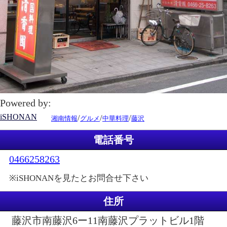
Powered by:
iSHONAN
/
/
/
湘南情報
グルメ
中華料理
藤沢
電話番号
0466258263
※iSHONANを見たとお問合せ下さい
住所
藤沢市南藤沢6ー11南藤沢プラットビル1階