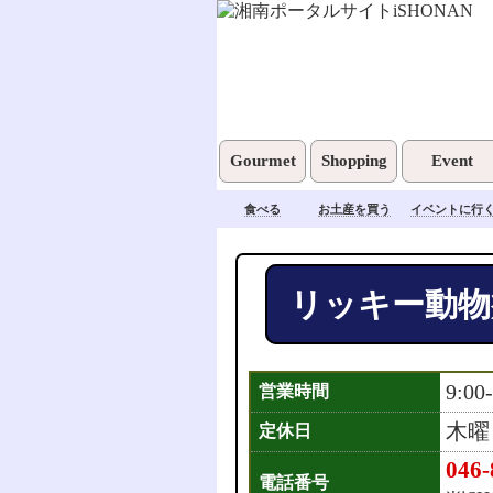
Gourmet
Shopping
Event
食べる
お土産を買う
イベントに行
リッキー動物
9:00
営業時間
木曜
定休日
046-
電話番号