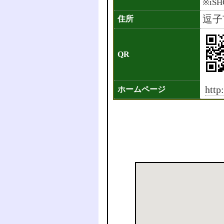
※iS
逗子市
住所
QR
http
ホームページ