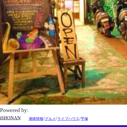
Powered by:
iSHONAN
/
/
/
湘南情報
グルメ
ライブハウス
平塚