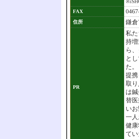
※iS
0467
FAX
鎌倉市
住所
私た
持増
ら、
とし
た。
提携
取り
PR
は鍼
替医
いお
一人
健康
てい