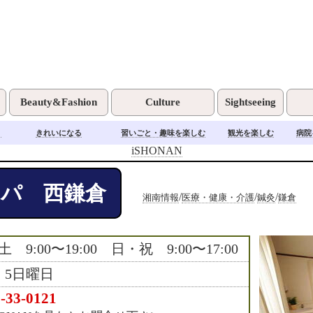
Beauty&Fashion
Culture
Sightseeing
く
きれいになる
習いごと・趣味を楽しむ
観光を楽しむ
病院
iSHONAN
パ 西鎌倉
/
/
/
湘南情報
医療・健康・介護
鍼灸
鎌倉
 9:00〜19:00 日・祝 9:00〜17:00
・5日曜日
-33-0121