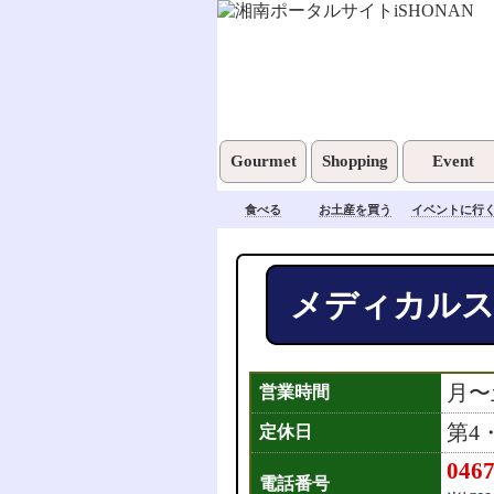
Gourmet
Shopping
Event
食べる
お土産を買う
イベントに行
メディカルス
月〜土
営業時間
第4
定休日
0467
電話番号