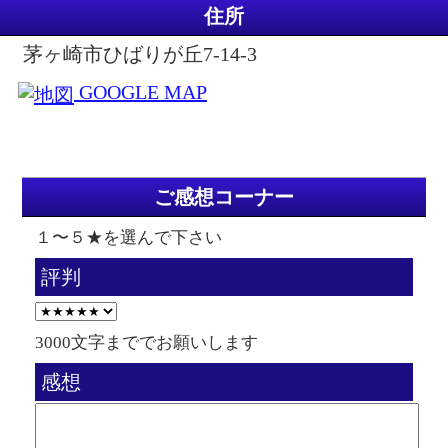
住所
茅ヶ崎市ひばりが丘7-14-3
GOOGLE MAP
ご感想コーナー
１〜５★を選んで下さい
評判
3000文字まででお願いします
感想