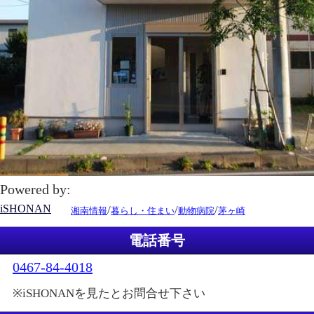
Powered by:
iSHONAN
/
/
/
湘南情報
暮らし・住まい
動物病院
茅ヶ崎
電話番号
0467-84-4018
※iSHONANを見たとお問合せ下さい