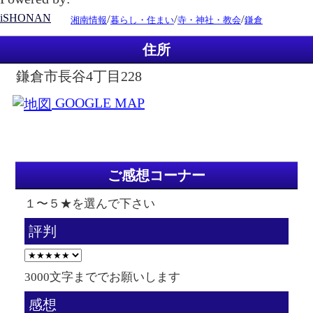
iSHONAN
/
/
/
湘南情報
暮らし・住まい
寺・神社・教会
鎌倉
住所
鎌倉市長谷4丁目228
GOOGLE MAP
ご感想コーナー
１〜５★を選んで下さい
評判
3000文字まででお願いします
感想