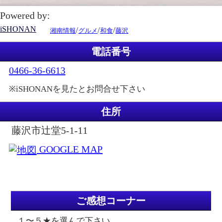
Powered by:
iSHONAN
/
/
/
湘南情報
グルメ
和食
藤沢
電話番号
0466-36-6613
※iSHONANを見たとお問合せ下さい
住所
藤沢市辻堂5-1-11
GOOGLE MAP
ご感想コーナー
１〜５★を選んで下さい