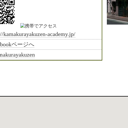
://kamakurayakuzen-academy.jp/
cebookページへ
akurayakuzen