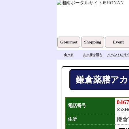
Gourmet
Shopping
Event
食べる
お土産を買う
イベントに行
鎌倉薬膳アカ
0467
電話番号
※iS
鎌倉
住所