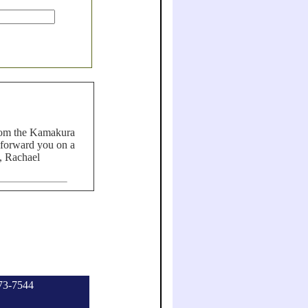
from the Kamakura
 forward you on a
, Rachael
73-7544