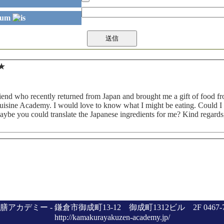
★
riend who recently returned from Japan and brought me a gift of food 
uisine Academy. I would love to know what I might be eating. Could I
ybe you could translate the Japanese ingredients for me? Kind regards
膳アカデミー
-
鎌倉市御成町13-12 御成町1312ビル 2F
0467-
http://kamakurayakuzen-academy.jp/