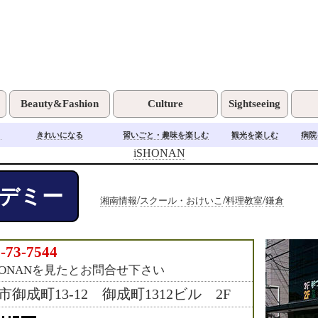
Beauty&Fashion
Culture
Sightseeing
く
きれいになる
習いごと・趣味を楽しむ
観光を楽しむ
病院
iSHONAN
デミー
/
/
/
湘南情報
スクール・おけいこ
料理教室
鎌倉
-73-7544
HONANを見たとお問合せ下さい
市御成町13-12 御成町1312ビル 2F