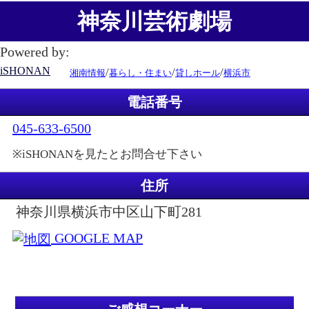
神奈川芸術劇場
Powered by:
iSHONAN
/
/
/
湘南情報
暮らし・住まい
貸しホール
横浜市
電話番号
045-633-6500
※iSHONANを見たとお問合せ下さい
住所
神奈川県横浜市中区山下町281
GOOGLE MAP