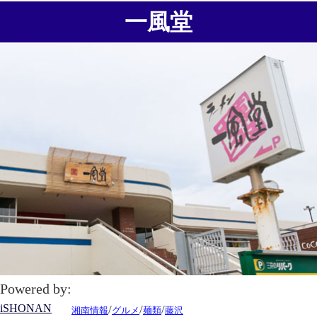
一風堂
Powered by:
iSHONAN
/
/
/
湘南情報
グルメ
麺類
藤沢