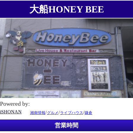
大船HONEY BEE
Powered by:
iSHONAN
/
/
/
湘南情報
グルメ
ライブハウス
鎌倉
営業時間