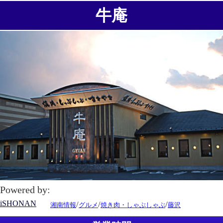
牛庵
Powered by:
iSHONAN
/
/
/
湘南情報
グルメ
焼き肉・しゃぶしゃぶ
藤沢