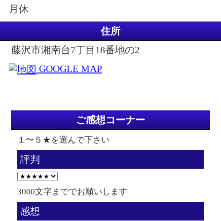
月休
住所
藤沢市湘南台7丁目18番地の2
GOOGLE MAP
ご感想コーナー
１〜５★を選んで下さい
評判
3000文字まででお願いします
感想