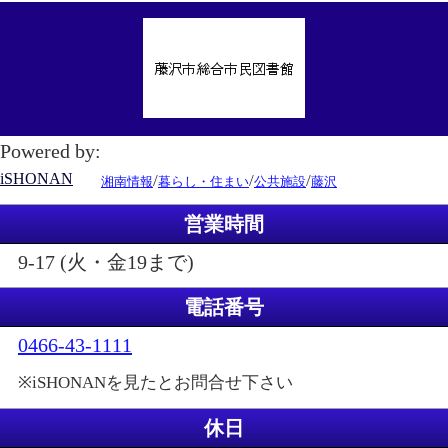
Powered by:
iSHONAN
/
/
/
湘南情報
暮らし・住まい
公共施設
藤沢
営業時間
9-17 (火・金19まで)
電話番号
0466-43-1111
※iSHONANを見たとお問合せ下さい
休日