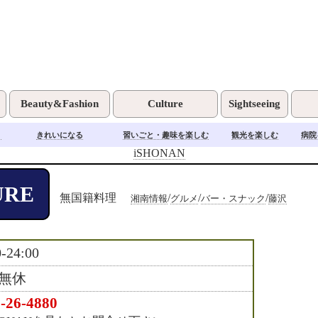
Beauty&Fashion
Culture
Sightseeing
く
きれいになる
習いごと・趣味を楽しむ
観光を楽しむ
病院
iSHONAN
URE
無国籍料理
/
/
/
湘南情報
グルメ
バー・スナック
藤沢
0-24:00
無休
-26-4880