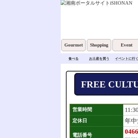
Gourmet
Shopping
Event
食べる
お土産を買う
イベントに行
FREE CULT
11:3
営業時間
年中
定休日
0466
電話番号