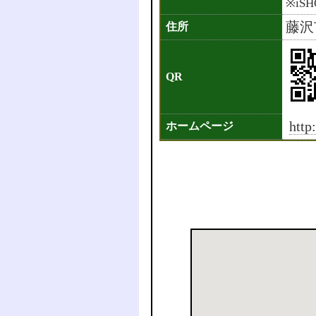
※iS
藤沢
住所
QR
http
ホームページ