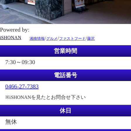
Powered by:
iSHONAN
/
/
/
湘南情報
グルメ
ファストフード
藤沢
営業時間
7:30～09:30
電話番号
0466-27-7383
※iSHONANを見たとお問合せ下さい
休日
無休