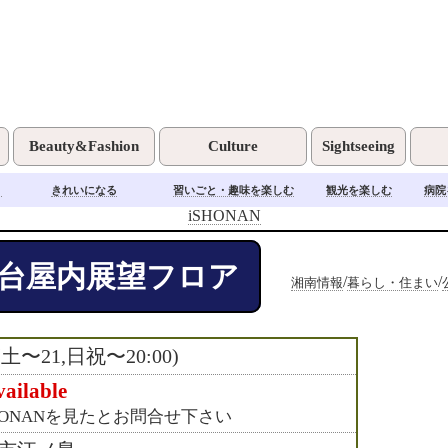
Beauty&Fashion
Culture
Sightseeing
く
きれいになる
習いごと・趣味を楽しむ
観光を楽しむ
病院
iSHONAN
台屋内展望フロア
/
/
湘南情報
暮らし・住まい
7(土〜21,日祝〜20:00)
ailable
HONANを見たとお問合せ下さい