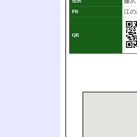
藤沢
住所
江の
PR
QR