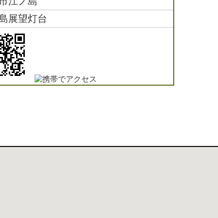
市江ノ島
島展望灯台