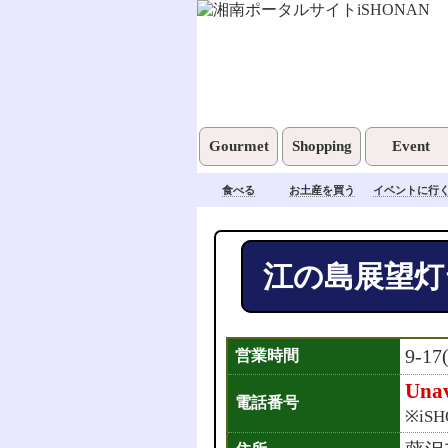
Gourmet
Shopping
Event
食べる
お土産を買う
イベントに行
江の島展望灯
9-1
営業時間
Unav
電話番号
※iS