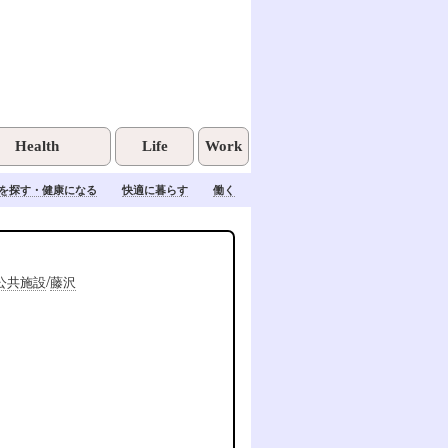
Health
Life
Work
を探す・健康になる
快適に暮らす
働く
/
公共施設
藤沢