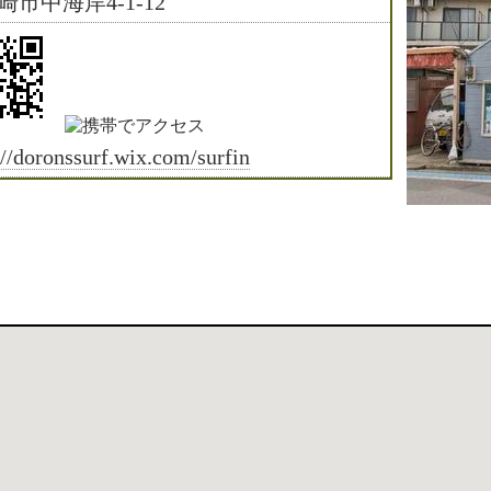
崎市中海岸4-1-12
://doronssurf.wix.com/surfin