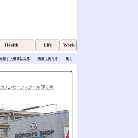
Health
Life
Work
を探す・健康になる
快適に暮らす
働く
/
/
けいこ
サーフスクール
茅ヶ崎