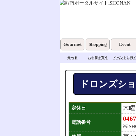
Gourmet
Shopping
Event
食べる
お土産を買う
イベントに行
ドロンズシ
木曜
定休日
0467
電話番号
※iS