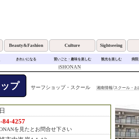
Beauty&Fashion
Culture
Sightseeing
く
きれいになる
習いごと・趣味を楽しむ
観光を楽しむ
病院
iSHONAN
ョップ
サーフショップ・スクール
/
湘南情報
スクール・お
日
-84-4257
HONANを見たとお問合せ下さい