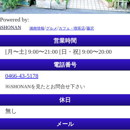
Powered by:
iSHONAN
/
/
/
湘南情報
グルメ
カフェ・喫茶店
藤沢
営業時間
[月〜土] 9:00〜21:00 [日・祝] 9:00〜20:00
電話番号
0466-43-5178
※iSHONANを見たとお問合せ下さい
休日
無し
メール