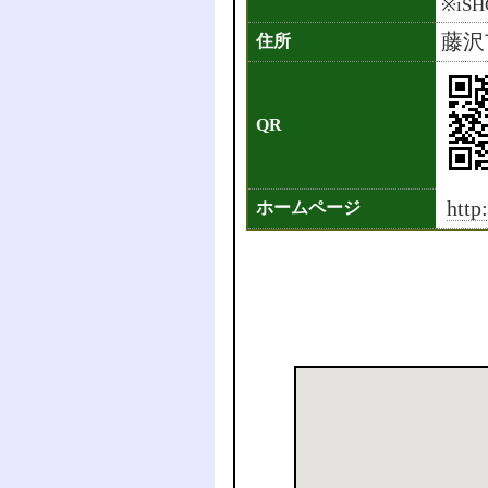
※iS
藤沢
住所
QR
http
ホームページ