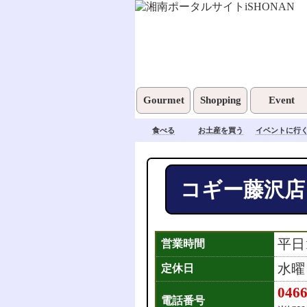
Gourmet
Shopping
Event
食べる
お土産を買う
イベントに行
コギー藤沢店
平日1
営業時間
水曜
定休日
0466
電話番号