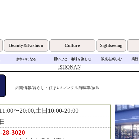
Beauty&Fashion
Culture
Sightseeing
く
きれいになる
習いごと・趣味を楽しむ
観光を楽しむ
病院
iSHONAN
/
/
/
湘南情報
暮らし・住まい
レンタル自転車
藤沢
1:00〜20:00,土日10:00-20:00
日
-28-3020