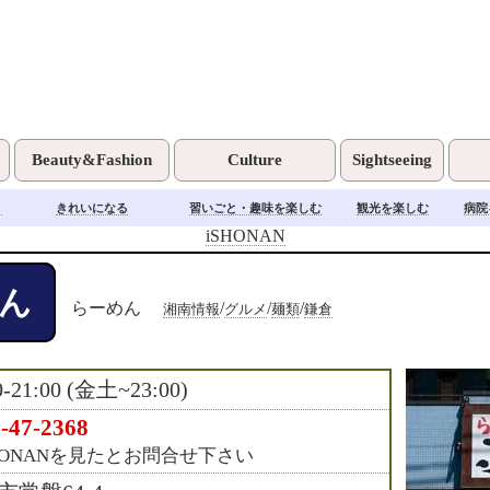
Beauty&Fashion
Culture
Sightseeing
く
きれいになる
習いごと・趣味を楽しむ
観光を楽しむ
病院
iSHONAN
ん
らーめん
/
/
/
湘南情報
グルメ
麺類
鎌倉
0-21:00 (金土~23:00)
-47-2368
HONANを見たとお問合せ下さい