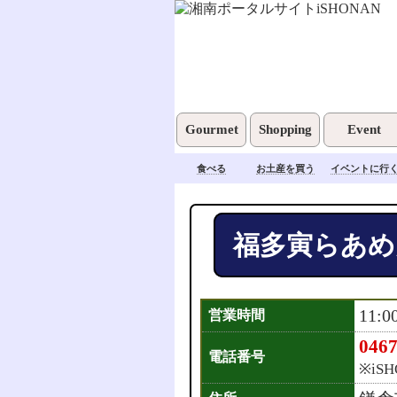
Gourmet
Shopping
Event
食べる
お土産を買う
イベントに行
福多寅らあめ
11:0
営業時間
0467
電話番号
※iS