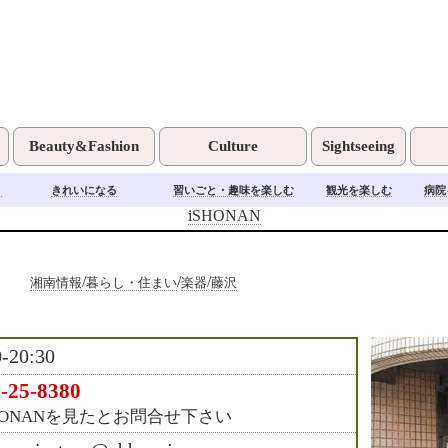
Beauty&Fashion
Culture
Sightseeing
く
きれいになる
習いごと・趣味を楽しむ
観光を楽しむ
病院
iSHONAN
/
/
/
湘南情報
暮らし・住まい
楽器
藤沢
0-20:30
-25-8380
HONANを見たとお問合せ下さい