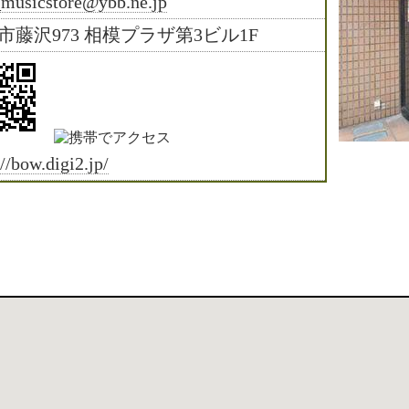
musicstore@ybb.ne.jp
市藤沢973 相模プラザ第3ビル1F
://bow.digi2.jp/