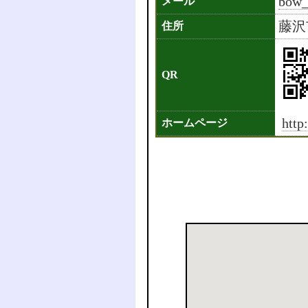
bow_
メール
藤沢
住所
QR
http
ホームページ