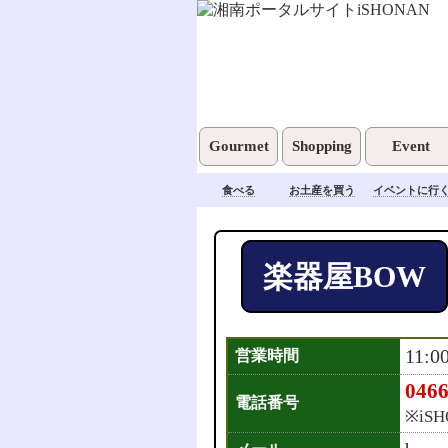
Gourmet
Shopping
Event
食べる
お土産を買う
イベントに行
楽器屋BOW
11:0
営業時間
0466
電話番号
※iS