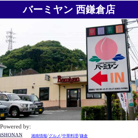
バーミヤン 西鎌倉店
Powered by:
iSHONAN
/
/
/
湘南情報
グルメ
中華料理
鎌倉